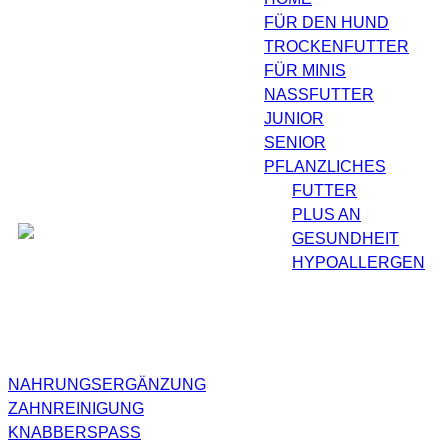
FÜR DEN HUND
AGB
Zahlungsarten
TROCKENFUTTER
Widerruf
Versand & Lieferung
FÜR MINIS
Impressum
NASSFUTTER
Datenschutz
JUNIOR
SENIOR
Barrierefreiheit
PFLANZLICHES
FUTTER
PLUS AN
GESUNDHEIT
HYPOALLERGEN
NAHRUNGSERGÄNZUNG
ZAHNREINIGUNG
KNABBERSPASS