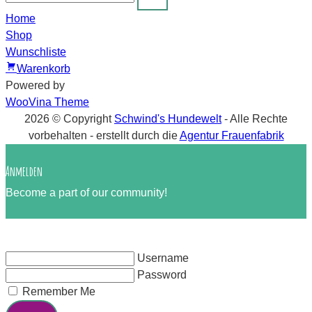
Home
Shop
Wunschliste
Warenkorb
Powered by
WooVina Theme
2026 © Copyright
Schwind's Hundewelt
- Alle Rechte
vorbehalten
- erstellt durch die
Agentur Frauenfabrik
Anmelden
Become a part of our community!
Username
Password
Remember Me