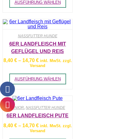
AUSFÜHRUNG WÄHLEN
Produkt
weist
mehrere
Varianten
auf.
Die
Optionen
NASSFUTTER HUNDE
können
auf
6ER LANDFLEISCH MIT
der
GEFLÜGEL UND REIS
Produktseite
gewählt
Preisspanne:
8,40
€
–
14,70
€
inkl. MwSt. zzgl.
werden
8,40 €
Versand
bis
14,70 €
Dieses
AUSFÜHRUNG WÄHLEN
Produkt
weist
mehrere
Varianten
auf.
Die
JUNIOR
,
NASSFUTTER HUNDE
Optionen
können
6ER LANDFLEISCH PUTE
auf
Preisspanne:
der
8,40
€
–
14,70
€
inkl. MwSt. zzgl.
8,40 €
Produktseite
Versand
bis
gewählt