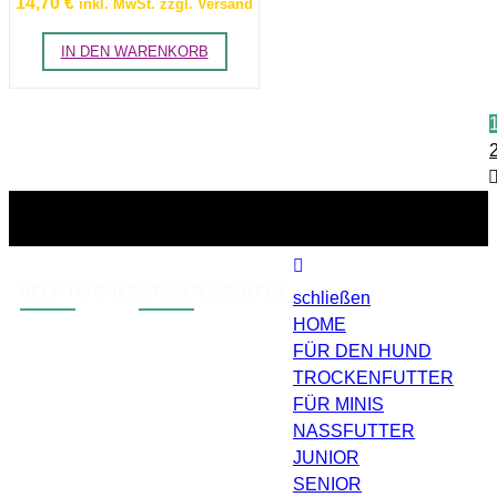
14,70
€
inkl. MwSt. zzgl. Versand
IN DEN WARENKORB
RECHTLICHES
WISSENSWERTES
schließen
HOME
FÜR DEN HUND
AGB
Zahlungsarten
TROCKENFUTTER
Widerruf
Versand & Lieferung
FÜR MINIS
Impressum
NASSFUTTER
Datenschutz
JUNIOR
SENIOR
Barrierefreiheit