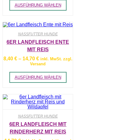
14,70 €
werden
Dieses
AUSFÜHRUNG WÄHLEN
Produkt
weist
mehrere
Varianten
auf.
Die
NASSFUTTER HUNDE
Optionen
können
6ER LANDFLEISCH ENTE
auf
MIT REIS
der
Produktseite
Preisspanne:
8,40
€
–
14,70
€
inkl. MwSt. zzgl.
gewählt
8,40 €
Versand
werden
bis
14,70 €
Dieses
AUSFÜHRUNG WÄHLEN
Produkt
weist
mehrere
Varianten
auf.
Die
Optionen
können
NASSFUTTER HUNDE
auf
der
6ER LANDFLEISCH MIT
Produktseite
RINDERHERZ MIT REIS
gewählt
werden
UND WILDAPFEL