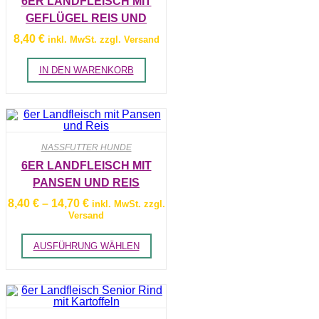
6ER LANDFLEISCH MIT
GEFLÜGEL REIS UND
PAPRIKA
8,40
€
inkl. MwSt. zzgl. Versand
IN DEN WARENKORB
NASSFUTTER HUNDE
6ER LANDFLEISCH MIT
PANSEN UND REIS
Preisspanne:
8,40
€
–
14,70
€
inkl. MwSt. zzgl.
8,40 €
Versand
bis
14,70 €
Dieses
AUSFÜHRUNG WÄHLEN
Produkt
weist
mehrere
Varianten
auf.
Die
Optionen