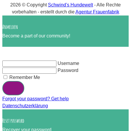
2026 © Copyright
Schwind's Hundewelt
- Alle Rechte
vorbehalten
- erstellt durch die
Agentur Frauenfabrik
Anmelden
Become a part of our community!
Username
Password
Remember Me
Login
Forgot your password? Get help
Datenschutzerklärung
Reset password
Recover your password