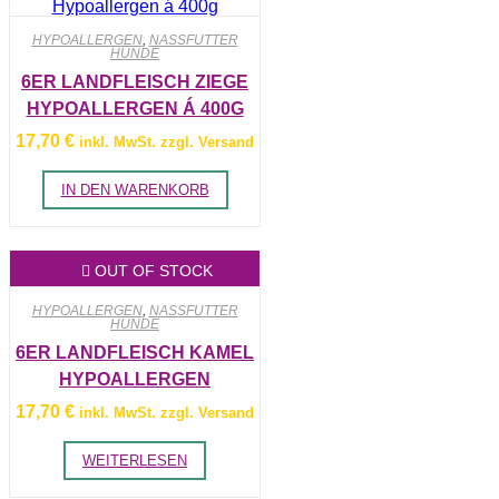
Die
Optionen
HYPOALLERGEN
,
NASSFUTTER
können
HUNDE
auf
6ER LANDFLEISCH ZIEGE
der
Produktseite
HYPOALLERGEN Á 400G
gewählt
werden
17,70
€
inkl. MwSt. zzgl. Versand
IN DEN WARENKORB
OUT OF STOCK
HYPOALLERGEN
,
NASSFUTTER
HUNDE
6ER LANDFLEISCH KAMEL
HYPOALLERGEN
17,70
€
inkl. MwSt. zzgl. Versand
WEITERLESEN