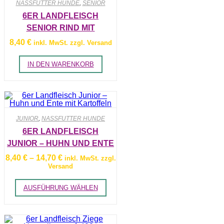
NASSFUTTER HUNDE
,
SENIOR
können
auf
6ER LANDFLEISCH
der
SENIOR RIND MIT
Produktseite
gewählt
KARTOFFELN
8,40
€
inkl. MwSt. zzgl. Versand
werden
IN DEN WARENKORB
JUNIOR
,
NASSFUTTER HUNDE
6ER LANDFLEISCH
JUNIOR – HUHN UND ENTE
MIT KARTOFFELN
Preisspanne:
8,40
€
–
14,70
€
inkl. MwSt. zzgl.
8,40 €
Versand
bis
14,70 €
Dieses
AUSFÜHRUNG WÄHLEN
Produkt
weist
mehrere
Varianten
auf.