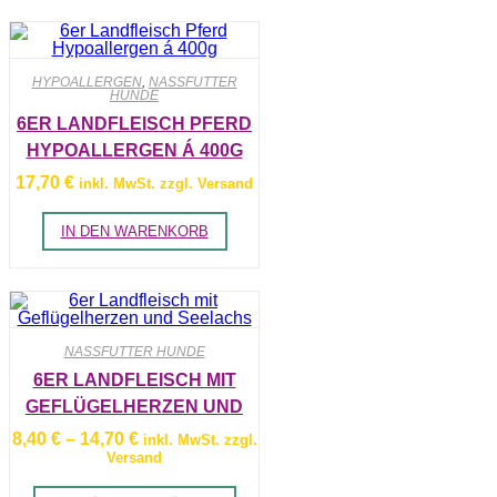
HYPOALLERGEN
,
NASSFUTTER
HUNDE
6ER LANDFLEISCH PFERD
HYPOALLERGEN Á 400G
17,70
€
inkl. MwSt. zzgl. Versand
IN DEN WARENKORB
NASSFUTTER HUNDE
6ER LANDFLEISCH MIT
GEFLÜGELHERZEN UND
SEELACHS
Preisspanne:
8,40
€
–
14,70
€
inkl. MwSt. zzgl.
8,40 €
Versand
bis
14,70 €
Dieses