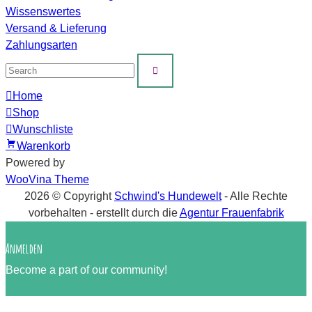
Wissenswertes
Versand & Lieferung
Zahlungsarten
Home
Shop
Wunschliste
Warenkorb
Powered by
WooVina Theme
2026 © Copyright
Schwind's Hundewelt
- Alle Rechte
vorbehalten
- erstellt durch die
Agentur Frauenfabrik
Anmelden
Become a part of our community!