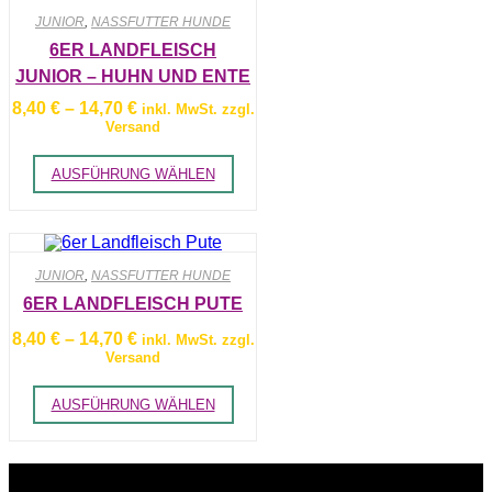
JUNIOR
,
NASSFUTTER HUNDE
6ER LANDFLEISCH
JUNIOR – HUHN UND ENTE
MIT KARTOFFELN
Preisspanne:
8,40
€
–
14,70
€
inkl. MwSt. zzgl.
8,40 €
Versand
bis
14,70 €
Dieses
AUSFÜHRUNG WÄHLEN
Produkt
weist
mehrere
Varianten
auf.
Die
JUNIOR
,
NASSFUTTER HUNDE
Optionen
können
6ER LANDFLEISCH PUTE
auf
Preisspanne:
der
8,40
€
–
14,70
€
inkl. MwSt. zzgl.
8,40 €
Produktseite
Versand
bis
gewählt
14,70 €
werden
Dieses
AUSFÜHRUNG WÄHLEN
Produkt
weist
mehrere
Varianten
auf.