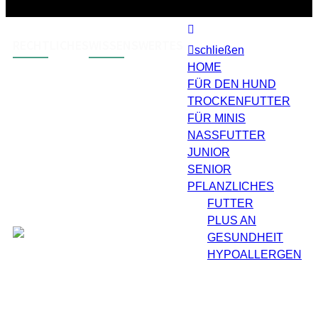
Die
Optionen
können
auf
RECHTLICHES
WISSENSWERTES
der
schließen
Produktseite
HOME
gewählt
werden
FÜR DEN HUND
AGB
Zahlungsarten
TROCKENFUTTER
Widerruf
Versand & Lieferung
FÜR MINIS
Impressum
NASSFUTTER
Datenschutz
JUNIOR
SENIOR
Barrierefreiheit
PFLANZLICHES
FUTTER
PLUS AN
GESUNDHEIT
HYPOALLERGEN