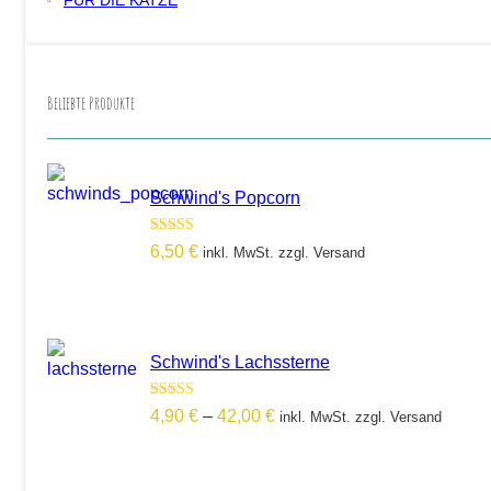
FÜR DIE KATZE
Beliebte Produkte
Schwind's Popcorn
Bewertet mit
6,50
€
inkl. MwSt. zzgl. Versand
5.00
von 5
Schwind's Lachssterne
Bewertet mit
Preisspanne:
4,90
€
–
42,00
€
inkl. MwSt. zzgl. Versand
5.00
von 5
4,90 €
bis