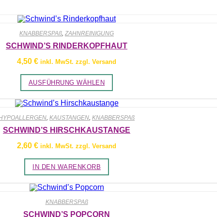
KNABBERSPAß
,
ZAHNREINIGUNG
SCHWIND’S RINDERKOPFHAUT
4,50
€
inkl. MwSt. zzgl. Versand
Dieses
AUSFÜHRUNG WÄHLEN
Produkt
weist
mehrere
Varianten
auf.
HYPOALLERGEN
,
KAUSTANGEN
,
KNABBERSPAß
Die
SCHWIND’S HIRSCHKAUSTANGE
Optionen
können
2,60
€
inkl. MwSt. zzgl. Versand
auf
der
Produktseite
IN DEN WARENKORB
gewählt
werden
KNABBERSPAß
SCHWIND’S POPCORN