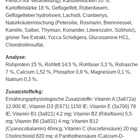
Fleisch vor Verarbeitung), Kartoffelflocken 20 %,
Kartoffelstärke 18 %, Geflügelfett, Rübenfasern,
Geflügelleber hydrolisiert, Lachsöl, Cranberrys,
Naturkräutermischung (Petersilie, Rosmarin, Brennnessel,
Kamille, Salbei, Thymian, Koriander, Löwenzahn, Süßholz),
grüner Tee Extrakt, Yucca Schidigera, Glucosamine HCL,
Chondroitinsulfat.
Analyse:
Rohprotein 25 %, Rohfett 14,5 %, Rohfaser 3,3 %, Rohasche
7 %, Calcium 1,52 %, Phosphor 0,9 %, Magnesium 0,1 %,
Natrium 0,3 %.
Zusatzstoffe/kg:
Ernährungsphysiologische Zusatzstoffe: Vitamin A (3a672a)
12.000 IE; Vitamin D3 (E671) 1150 IE; Vitamin E (3a700) 78
IE; Vitamin B1 (3a821) 4,2 mg; Vitamin B2 (Riboflavin) 5,5
mg; Vitamin B6 (3a831) 4 mg; Vitamin B12
(Cyanocobalamin) 40mcg; Vitamin C (Ascorbinsäure) 20 mg;
Cholinchlorid 820 mg; d Panthothensäure (Calcium-D-