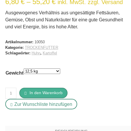
Preisspanne:
6,80
€
–
55,20
€
inkl. MwSt. zzgl. Versand
5.00
von 5,
basierend auf
6,80 €
Kundenbewertung
Ausgewogenes Verhältnis aus ungesättigte Fettsäuren,
bis
Gemüse, Obst und Naturkräuter für eine gute Gesundheit
55,20 €
und viel Energie, bis ins hohe Alter.
Artikelnummer:
10050
Kategorie:
TROCKENFUTTER
Schlagwörter:
Huhn
,
Kartoffel
Gewicht
Schwind's
In den Warenkorb
Huhn
Zur Wunschliste hinzufügen
und
Kartoffel
Menge