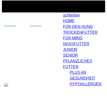
Zur
Wunschliste
schließen
hinzufügen
HOME
RECHTLICHES
WISSENSWERTES
FÜR DEN HUND
TROCKENFUTTER
AGB
Zahlungsarten
FÜR MINIS
Widerruf
Versand & Lieferung
NASSFUTTER
JUNIOR
Impressum
SENIOR
Datenschutz
PFLANZLICHES
Barrierefreiheit
FUTTER
PLUS AN
GESUNDHEIT
HYPOALLERGEN