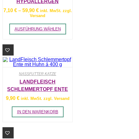
HYPOALLERGEN
werden
Preisspanne:
7,10
€
–
59,90
€
inkl. MwSt. zzgl.
7,10 €
Versand
bis
59,90 €
Dieses
AUSFÜHRUNG WÄHLEN
Produkt
weist
mehrere
Varianten
auf.
Die
Optionen
Zur
können
auf
Wunschliste
NASSFUTTER KATZE
der
Produktseite
LANDFLEISCH
hinzufügen
gewählt
SCHLEMMERTOPF ENTE
werden
MIT HUHN Á 400 G
9,90
€
inkl. MwSt. zzgl. Versand
IN DEN WARENKORB