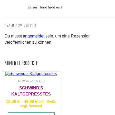
Bewertet mit
5
von 5
Unser Hund liebt es !
Füge deine Rezension hinzu
Du musst
angemeldet
sein, um eine Rezension
veröffentlichen zu können.
Ähnliche Produkte
TROCKENFUTTER
SCHWIND’S
KALTGEPRESSTES
Preisspanne:
12,00
€
–
49,90
€
inkl. MwSt.
12,00 €
zzgl. Versand
bis
49,90 €
Dieses