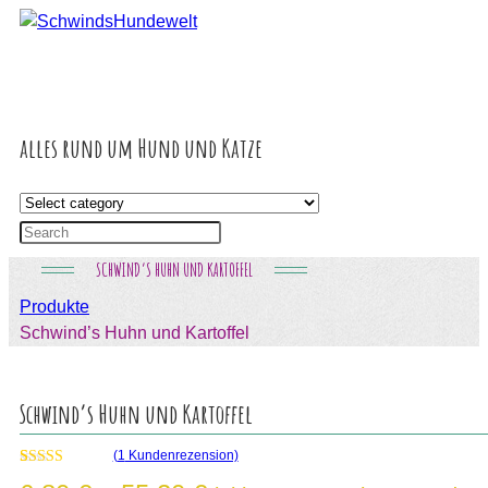
Inhalt
springen
alles rund um Hund und Katze
SCHWIND’S HUHN UND KARTOFFEL
Produkte
Schwind’s Huhn und Kartoffel
Schwind’s Huhn und Kartoffel
(
1
Kundenrezension)
Bewertet mit
1