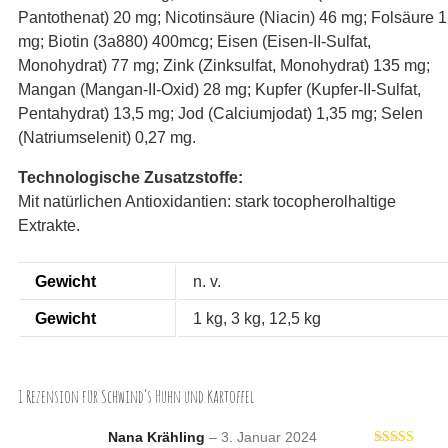
Pantothenat) 20 mg; Nicotinsäure (Niacin) 46 mg; Folsäure 1
mg; Biotin (3a880) 400mcg; Eisen (Eisen-II-Sulfat,
Monohydrat) 77 mg; Zink (Zinksulfat, Monohydrat) 135 mg;
Mangan (Mangan-II-Oxid) 28 mg; Kupfer (Kupfer-II-Sulfat,
Pentahydrat) 13,5 mg; Jod (Calciumjodat) 1,35 mg; Selen
(Natriumselenit) 0,27 mg.
Technologische Zusatzstoffe:
Mit natürlichen Antioxidantien: stark tocopherolhaltige
Extrakte.
Gewicht
n. v.
Gewicht
1 kg, 3 kg, 12,5 kg
1 Rezension für
Schwind’s Huhn und Kartoffel
Nana Krähling
–
3. Januar 2024