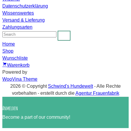
Datenschutzerklärung
Wissenswertes
Versand & Lieferung
Zahlungsarten
Home
Shop
Wunschliste
Warenkorb
Powered by
WooVina Theme
2026 © Copyright
Schwind's Hundewelt
- Alle Rechte
vorbehalten
- erstellt durch die
Agentur Frauenfabrik
Anmelden
Become a part of our community!