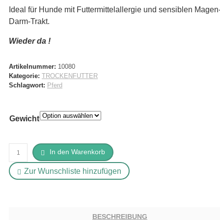
Ideal für Hunde mit Futtermittelallergie und sensiblen Magen
Darm-Trakt.
Wieder da !
Artikelnummer:
10080
Kategorie:
TROCKENFUTTER
Schlagwort:
Pferd
Gewicht
Dr.
In den Warenkorb
Alder's
Zur Wunschliste hinzufügen
Pferd
getreidefrei
Menge
BESCHREIBUNG