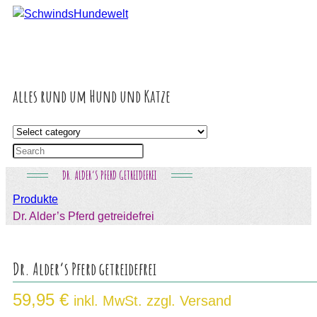
Inhalt
springen
alles rund um Hund und Katze
DR. ALDER’S PFERD GETREIDEFREI
Produkte
Dr. Alder’s Pferd getreidefrei
Dr. Alder’s Pferd getreidefrei
59,95
€
inkl. MwSt. zzgl. Versand