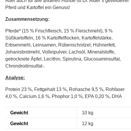
Aber auch für alle anderen Hunde ist Dr. Alder’s getreidefrei
Pferd und Kartoffel ein Genuss!
Zusammensetzung:
Pferde* (15 % Frischfleisch, 15 % Fleischmehl), 9 %
Süßkartoffeln, 16 % Kartoffelflocken, Kartoffelstärke,
Erbsenmehl, Leinsamen, Rübenschnitzel, Hühnerfett,
Johanisbrotmehl, Volleipulver, Lachsöl, Mineralstoffe,
getrocknete Äpfel, Lecithin, Spirulina, Glucosaminsulfat,
Chrondroitinsulfat-.
Analyse:
Protein 23 %, Fettgehalt 13 %, Rohasche 9,5 %, Rohfaser
4,0 %, Calcium 1,6 %, Phophor 1,0 %, EPA 0,20 %, DHA
Gewicht
10 kg
Gewicht
12 kg