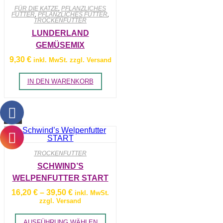
FÜR DIE KATZE
,
PFLANZLICHES
Wunschliste
FUTTER
,
PFLANZLICHES FUTTER
,
TROCKENFUTTER
hinzufügen
LUNDERLAND
GEMÜSEMIX
9,30
€
inkl. MwSt. zzgl. Versand
IN DEN WARENKORB
Zur
Wunschliste
TROCKENFUTTER
SCHWIND’S
hinzufügen
WELPENFUTTER START
Preisspanne:
16,20
€
–
39,50
€
inkl. MwSt.
16,20 €
zzgl. Versand
bis
39,50 €
Dieses
AUSFÜHRUNG WÄHLEN