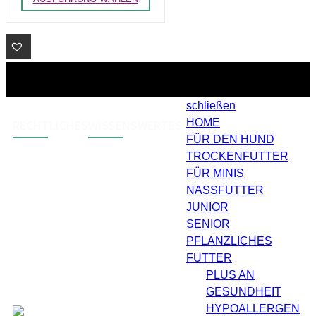
Produkt
weist
mehrere
Varianten
auf.
Die
Optionen
Zur
können
auf
Wunschliste
der
schließen
Produktseite
hinzufügen
HOME
RECHTLICHES
WISSENSWERTES
gewählt
werden
FÜR DEN HUND
TROCKENFUTTER
AGB
Zahlungsarten
FÜR MINIS
Widerruf
Versand & Lieferung
NASSFUTTER
JUNIOR
Impressum
SENIOR
Datenschutz
PFLANZLICHES
Barrierefreiheit
FUTTER
PLUS AN
GESUNDHEIT
HYPOALLERGEN