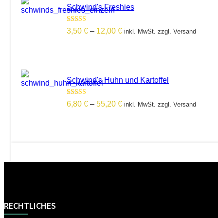
Schwind's Freshies
Bewertet mit
Preisspanne:
3,50
€
–
12,00
€
inkl. MwSt. zzgl. Versand
5.00
von 5
3,50 €
bis
12,00 €
Schwind's Huhn und Kartoffel
Bewertet mit
Preisspanne:
6,80
€
–
55,20
€
inkl. MwSt. zzgl. Versand
5.00
von 5
6,80 €
bis
55,20 €
RECHTLICHES