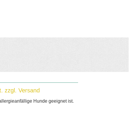
nne:
t. zzgl. Versand
llergieanfällige Hunde geeignet ist.