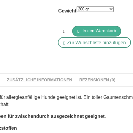
Gewicht
Schwind's
In den Warenkorb
Huhn-
Zur Wunschliste hinzufügen
Cracker
Menge
ZUSÄTZLICHE INFORMATIONEN
REZENSIONEN (0)
ür allergieanfällige Hunde geeignet ist. Ein toller Gaumenschm
haft.
en für zwischendurch ausgezeichnet geeignet.
zstoffen