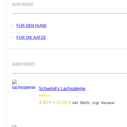
Unsere Produkte
FÜR DEN HUND
FÜR DIE KATZE
Beliebte Produkte
Schwind's Lachssterne
Bewertet mit
Preisspanne:
4,90
€
–
42,00
€
inkl. MwSt. zzgl. Versand
5.00
von 5
4,90 €
bis
42,00 €