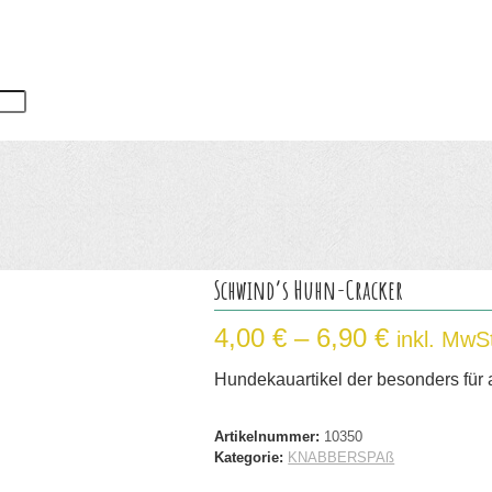
Schwind’s Huhn-Cracker
Preisspa
4,00
€
–
6,90
€
inkl. MwS
4,00 €
Hundekauartikel der besonders für a
bis
6,90 €
Artikelnummer:
10350
Kategorie:
KNABBERSPAß