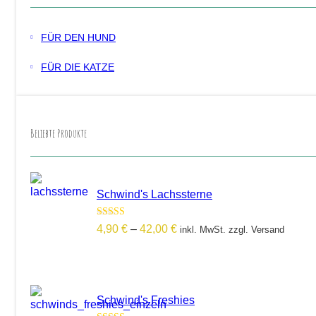
hinzufügen
FÜR DEN HUND
FÜR DIE KATZE
Beliebte Produkte
Schwind's Lachssterne
Bewertet mit
Preisspanne:
4,90
€
–
42,00
€
inkl. MwSt. zzgl. Versand
5.00
von 5
4,90 €
bis
42,00 €
Schwind's Freshies