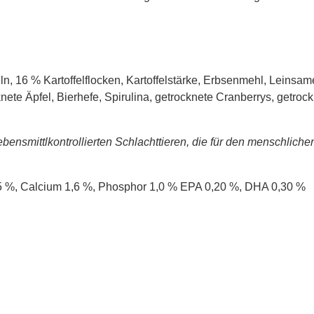
n, 16 % Kartoffelflocken, Kartoffelstärke, Erbsenmehl, Leinsam
knete Äpfel, Bierhefe, Spirulina, getrocknete Cranberrys, getro
ensmittlkontrollierten Schlachttieren, die für den menschliche
,5 %, Calcium 1,6 %, Phosphor 1,0 % EPA 0,20 %, DHA 0,30 %