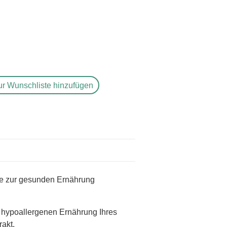
ur Wunschliste hinzufügen
müse zur gesunden Ernährung
d hypoallergenen Ernährung Ihres
rakt.