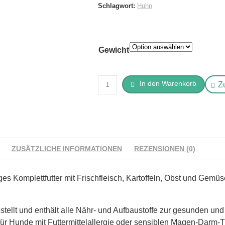
Schlagwort:
Huhn
Gewicht
Dr.
In den Warenkorb
Z
Alder's
Huhn
getreidefrei
Menge
ZUSÄTZLICHE INFORMATIONEN
REZENSIONEN (0)
tiges Komplettfutter mit Frischfleisch, Kartoffeln, Obst und Ge
stellt und enthält alle Nähr- und Aufbaustoffe zur gesunden un
 für Hunde mit Futtermittelallergie oder sensiblen Magen-Darm-T