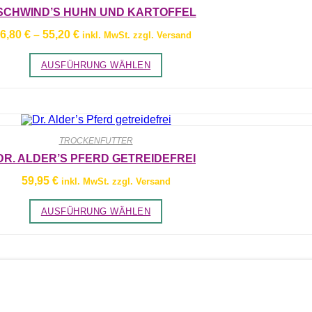
SCHWIND’S HUHN UND KARTOFFEL
Preisspanne:
6,80
€
–
55,20
€
inkl. MwSt. zzgl. Versand
6,80 €
bis
Dieses
AUSFÜHRUNG WÄHLEN
55,20 €
Produkt
weist
mehrere
Varianten
auf.
Die
Optionen
TROCKENFUTTER
können
auf
DR. ALDER’S PFERD GETREIDEFREI
der
Produktseite
59,95
€
inkl. MwSt. zzgl. Versand
gewählt
werden
Dieses
AUSFÜHRUNG WÄHLEN
Produkt
weist
mehrere
Varianten
auf.
Die
Optionen
können
auf