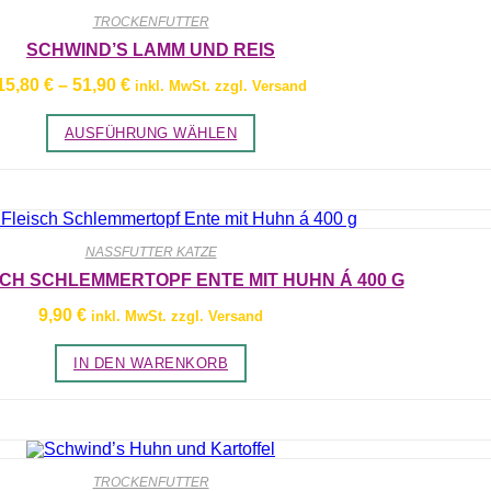
TROCKENFUTTER
SCHWIND’S LAMM UND REIS
Preisspanne:
15,80
€
–
51,90
€
inkl. MwSt. zzgl. Versand
15,80 €
bis
Dieses
AUSFÜHRUNG WÄHLEN
51,90 €
Produkt
weist
mehrere
Varianten
auf.
Die
Optionen
NASSFUTTER KATZE
können
auf
CH SCHLEMMERTOPF ENTE MIT HUHN Á 400 G
der
Produktseite
9,90
€
inkl. MwSt. zzgl. Versand
gewählt
werden
IN DEN WARENKORB
TROCKENFUTTER