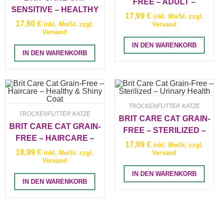
FREE – ADULT –
SENSITIVE – HEALTHY
ACTIVITY SUPPORT
17,99
€
inkl. MwSt. zzgl.
DIGESTION & DELICATE
17,80
€
inkl. MwSt. zzgl.
Versand
Versand
TASTE
IN DEN WARENKORB
IN DEN WARENKORB
TROCKENFUTTER KATZE
TROCKENFUTTER KATZE
BRIT CARE CAT GRAIN-
BRIT CARE CAT GRAIN-
FREE – STERILIZED –
FREE – HAIRCARE –
URINARY HEALTH
17,99
€
inkl. MwSt. zzgl.
HEALTHY & SHINY
18,99
€
inkl. MwSt. zzgl.
Versand
Versand
COAT
IN DEN WARENKORB
IN DEN WARENKORB