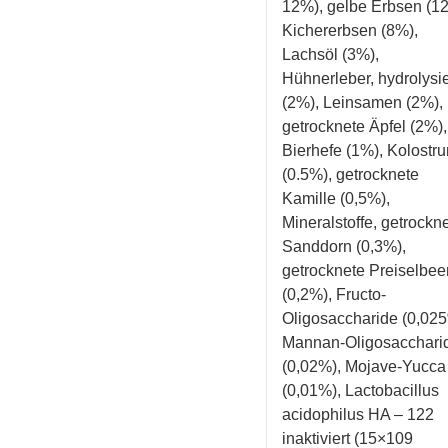
12%), gelbe Erbsen (1
Kichererbsen (8%),
Lachsöl (3%),
Hühnerleber, hydrolysie
(2%), Leinsamen (2%),
getrocknete Äpfel (2%),
Bierhefe (1%), Kolostr
(0.5%), getrocknete
Kamille (0,5%),
Mineralstoffe, getrockn
Sanddorn (0,3%),
getrocknete Preiselbee
(0,2%), Fructo-
Oligosaccharide (0,025
Mannan-Oligosacchari
(0,02%), Mojave-Yucca
(0,01%), Lactobacillus
acidophilus HA – 122
inaktiviert (15×109