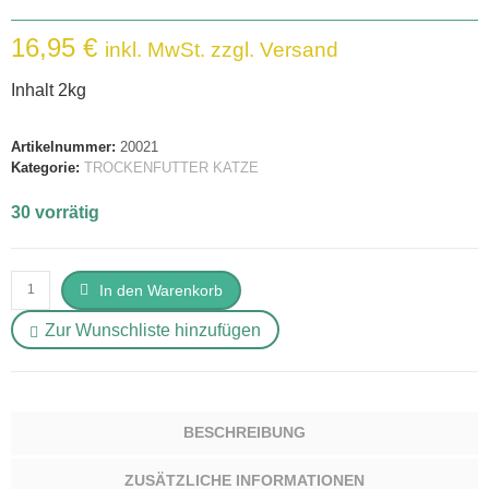
16,95
€
inkl. MwSt. zzgl. Versand
Inhalt 2kg
Artikelnummer:
20021
Kategorie:
TROCKENFUTTER KATZE
30 vorrätig
Brit
In den Warenkorb
Care
Zur Wunschliste hinzufügen
Cat
Grain-
Free
-
BESCHREIBUNG
Kitten
-
ZUSÄTZLICHE INFORMATIONEN