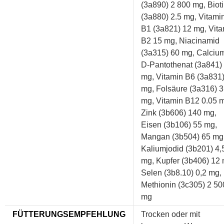
(3a890) 2 800 mg, Biot
(3a880) 2.5 mg, Vitami
B1 (3a821) 12 mg, Vit
B2 15 mg, Niacinamid
(3a315) 60 mg, Calciu
D-Pantothenat (3a841)
mg, Vitamin B6 (3a831
mg, Folsäure (3a316) 3
mg, Vitamin B12 0.05 
Zink (3b606) 140 mg,
Eisen (3b106) 55 mg,
Mangan (3b504) 65 mg
Kaliumjodid (3b201) 4,
mg, Kupfer (3b406) 12 
Selen (3b8.10) 0,2 mg, 
Methionin (3c305) 2 50
mg
FÜTTERUNGSEMPFEHLUNG
Trocken oder mit