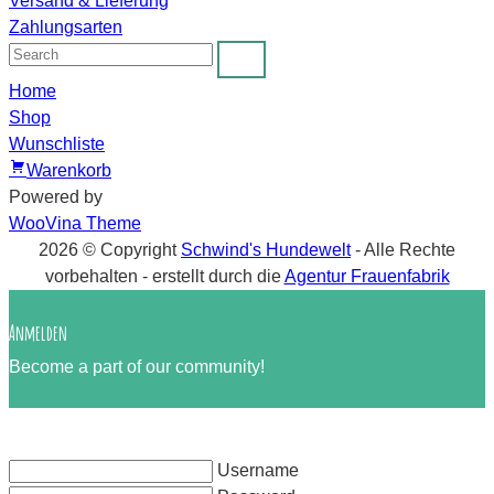
Versand & Lieferung
Zahlungsarten
Home
Shop
Wunschliste
Warenkorb
Powered by
WooVina Theme
2026 © Copyright
Schwind's Hundewelt
- Alle Rechte
vorbehalten
- erstellt durch die
Agentur Frauenfabrik
Anmelden
Become a part of our community!
Username