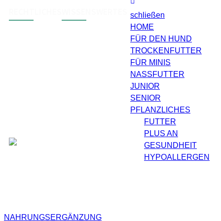
RECHTLICHES
WISSENSWERTES
schließen
HOME
FÜR DEN HUND
AGB
Zahlungsarten
TROCKENFUTTER
Widerruf
Versand & Lieferung
FÜR MINIS
Impressum
NASSFUTTER
Datenschutz
JUNIOR
SENIOR
Barrierefreiheit
PFLANZLICHES
FUTTER
PLUS AN
GESUNDHEIT
HYPOALLERGEN
NAHRUNGSERGÄNZUNG